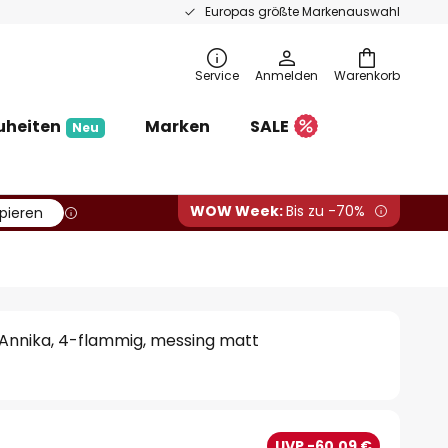
Europas größte Markenauswahl
Service
Anmelden
Warenkorb
uheiten
Marken
SALE
Neu
WOW Week:
Bis zu -70%
pieren
Annika, 4-flammig, messing matt
UVP -60,09 €