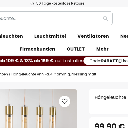
50 Tage kostenlose Retoure
Suche
leuchten
Leuchtmittel
Ventilatoren
Ne
Firmenkunden
OUTLET
Mehr
b 109 € & 13% ab 159 €
auf fast alles
Code:
RABATT
ko
mpen
Hängeleuchte Annika, 4-flammig, messing matt
Hängeleuchte 
99,90 €