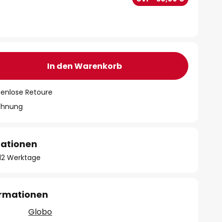
In den Warenkorb
tenlose Retoure
chnung
mationen
- 12 Werktage
ormationen
Globo