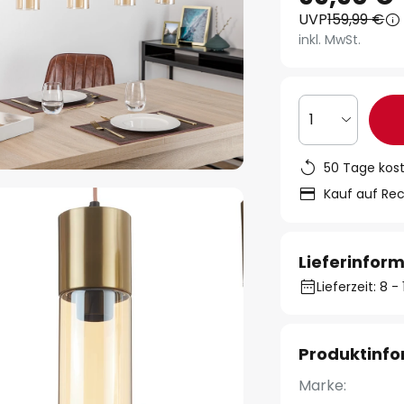
UVP
159,99 €
inkl. MwSt.
1
50 Tage kos
Kauf auf Re
Lieferinfor
Lieferzeit: 8 
Produktinf
Marke: