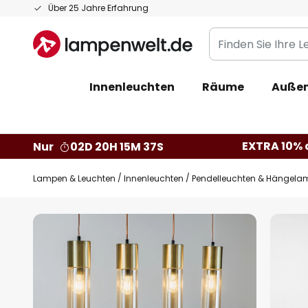
Zum
Über 25 Jahre Erfahrung
Inhalt
Finden
springen
Sie
Ihre
Innenleuchten
Räume
Außen
Leuchte...
EXTRA 10% a
Nur
02D 20H 15M 36S
Lampen & Leuchten
Innenleuchten
Pendelleuchten & Hängela
Zum
Ende
der
Bildgalerie
springen