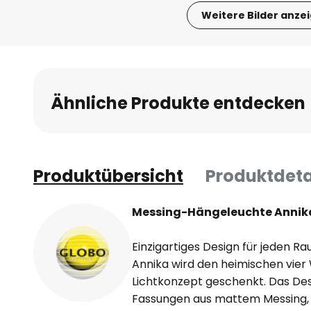
Weitere Bilder anze
Zum
Anfang
der
Bildgalerie
Ähnliche Produkte entdecken
springen
Produktübersicht
Produktdeta
Messing-Hängeleuchte Annik
Einzigartiges Design für jeden R
Annika wird den heimischen vier 
Lichtkonzept geschenkt. Das De
Fassungen aus mattem Messing,