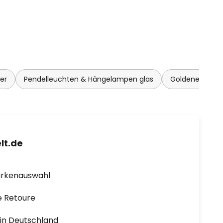
er
Pendelleuchten & Hängelampen glas
Goldene Pende
lt.de
arkenauswahl
e Retoure
1 in Deutschland