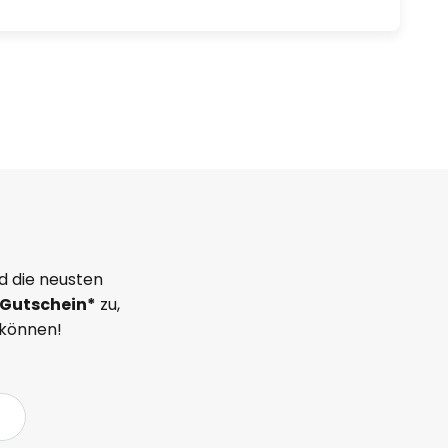
d die neusten
Gutschein*
zu,
 können!