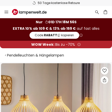
50 Tage kostenlose Retoure
Zum
Inhalt
springen
he
Nur
01D 17H 18M 56S
EXTRA 10% ab 109 € & 13% ab 159 €
auf fast alles
Code:
RABATT
kopieren
WOW Week:
Bis zu -70%
Pendelleuchten & Hängelampen
Zum
Ende
der
Bildgalerie
springen