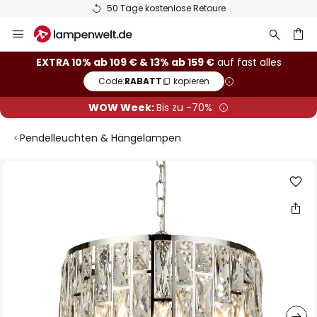
50 Tage kostenlose Retoure
Zum
Inhalt
springen
he
EXTRA 10% ab 109 € & 13% ab 159 €
auf fast alles
Code:
RABATT
kopieren
WOW Week:
Bis zu -70%
Pendelleuchten & Hängelampen
Zum
Ende
der
Bildgalerie
springen