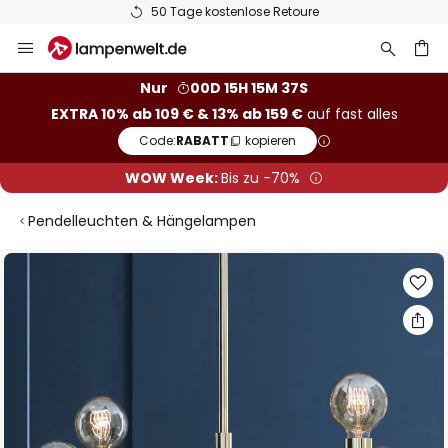
50 Tage kostenlose Retoure
Zum
Inhalt
springen
he
Nur
00D 15H 15M 36S
EXTRA 10% ab 109 € & 13% ab 159 €
auf fast alles
Code:
RABATT
kopieren
WOW Week:
Bis zu -70%
Pendelleuchten & Hängelampen
Zum
Ende
der
Bildgalerie
springen