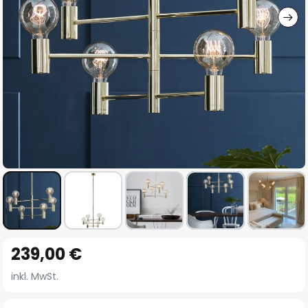
Zum
239,00 €
Anfang
der
inkl. MwSt.
Bildgalerie