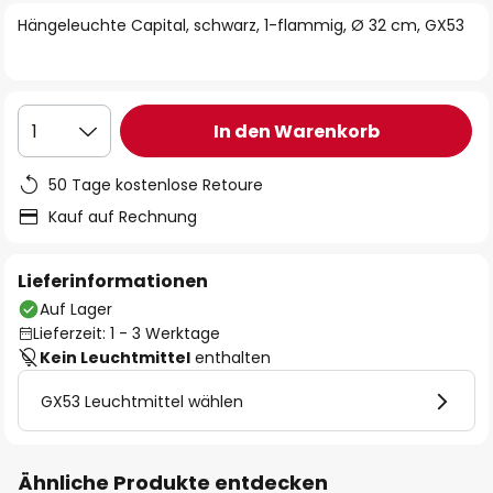
springen
Hängeleuchte Capital, schwarz, 1-flammig, Ø 32 cm, GX53
In den Warenkorb
1
50 Tage kostenlose Retoure
Kauf auf Rechnung
Lieferinformationen
Auf Lager
Lieferzeit: 1 - 3 Werktage
Kein Leuchtmittel
enthalten
GX53 Leuchtmittel wählen
Ähnliche Produkte entdecken