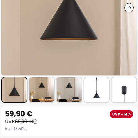
Zum
59,90 €
UVP -14%
Anfang
UVP
69,90 €
der
inkl. MwSt.
Bildgalerie