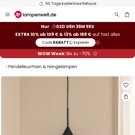
50 Tage kostenlose Retoure
Zum
Inhalt
springen
he
Nur
02D 06H 36M 55S
EXTRA 10% ab 109 € & 13% ab 159 €
auf fast alles
Code:
RABATT
kopieren
WOW Week:
Bis zu -70%
Pendelleuchten & Hängelampen
Zum
Ende
der
Bildgalerie
springen