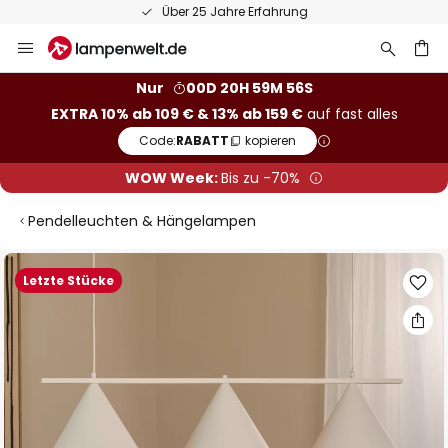
Über 25 Jahre Erfahrung
Zum
Inhalt
springen
he
Nur
00D 20H 59M 55S
EXTRA 10% ab 109 € & 13% ab 159 €
auf fast alles
Code:
RABATT
kopieren
WOW Week:
Bis zu -70%
Pendelleuchten & Hängelampen
Zum
Letzte Stücke
Ende
der
Bildgalerie
springen