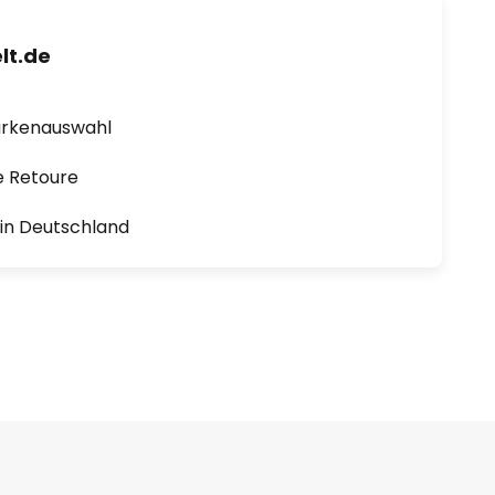
lt.de
arkenauswahl
e Retoure
1 in Deutschland