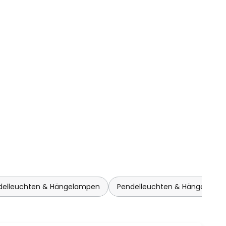
delleuchten & Hängelampen
Pendelleuchten & Hängelamp