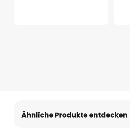
Zum
Anfang
der
Bildgalerie
springen
Ähnliche Produkte entdecken