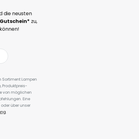
d die neusten
Gutschein*
zu,
 können!
em Sortiment Lampen
 Produktpreis-
te von möglichen
fehlungen. Eine
 oder über unser
ung
.