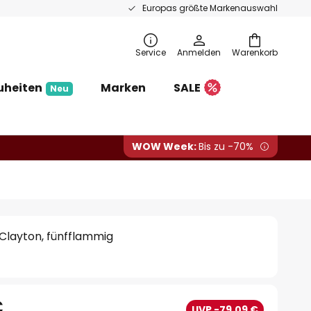
Europas größte Markenauswahl
Service
Anmelden
Warenkorb
uheiten
Marken
SALE
Neu
WOW Week:
Bis zu -70%
Clayton, fünfflammig
€
UVP -79,09 €