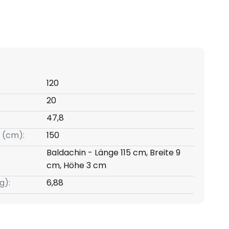
120
20
47,8
 (cm):
150
Baldachin - Länge 115 cm, Breite 9
cm, Höhe 3 cm
g):
6,88