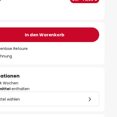
In den Warenkorb
tenlose Retoure
chnung
mationen
 - 4 Wochen
mittel
enthalten
ttel wählen