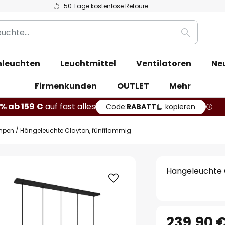
50 Tage kostenlose Retoure
Suche
leuchten
Leuchtmittel
Ventilatoren
Ne
Firmenkunden
OUTLET
Mehr
% ab 159 €
auf fast alles
Code:
RABATT
kopieren
mpen
Hängeleuchte Clayton, fünfflammig
Hängeleuchte 
239,90 