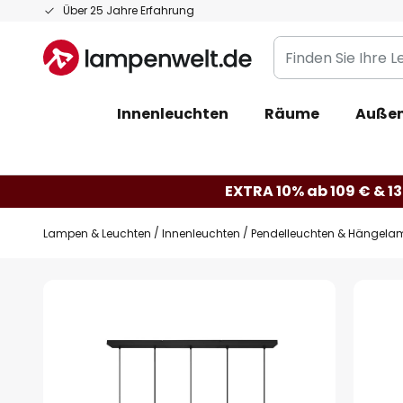
Zum
Über 25 Jahre Erfahrung
Inhalt
Finden
springen
Sie
Ihre
Innenleuchten
Räume
Außen
Leuchte...
EXTRA 10% ab 109 € & 13
Lampen & Leuchten
Innenleuchten
Pendelleuchten & Hängela
Zum
Ende
der
Bildgalerie
springen