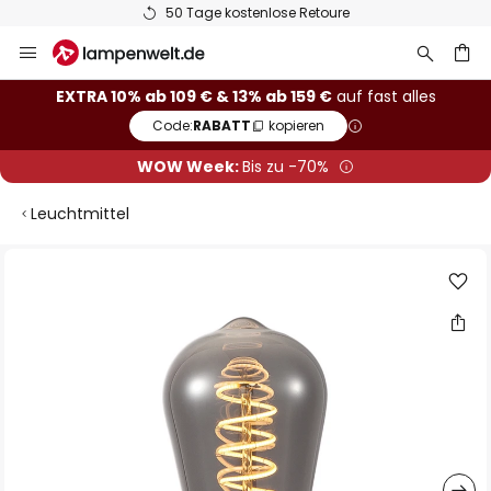
50 Tage kostenlose Retoure
Zum
Inhalt
springen
he
EXTRA 10% ab 109 € & 13% ab 159 €
auf fast alles
Code:
RABATT
kopieren
WOW Week:
Bis zu -70%
Leuchtmittel
Zum
Ende
der
Bildgalerie
springen