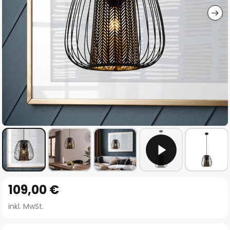
Zum
109,00 €
Anfang
der
inkl. MwSt.
Bildgalerie