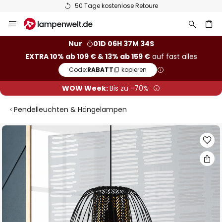
50 Tage kostenlose Retoure
Zum
Inhalt
springen
he
Nur
01D 06H 37M 34S
EXTRA 10% ab 109 € & 13% ab 159 €
auf fast alles
Code:
RABATT
kopieren
WOW Week:
Bis zu -70%
Pendelleuchten & Hängelampen
Zum
Ende
der
Bildgalerie
springen