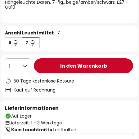
springen
Hängeleuchte Daren, 7-flg., beige/amber/schwarz, E27 +
GU10
Anzahl Leuchtmittel:
7
5
7
In den Warenkorb
1
50 Tage kostenlose Retoure
Kauf auf Rechnung
Lieferinformationen
Auf Lager
Lieferzeit: 1 - 3 Werktage
Kein Leuchtmittel
enthalten