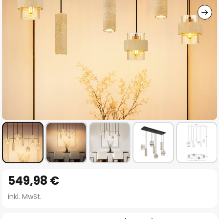
Zum
549,98 €
Anfang
der
inkl. MwSt.
Bildgalerie