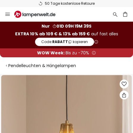
50 Tage kostenlose Retoure
Zum
Inhalt
springen
he
Nur
01D 09H 19M 38S
EXTRA 10% ab 109 € & 13% ab 159 €
auf fast alles
Code:
RABATT
kopieren
WOW Week:
Bis zu -70%
Pendelleuchten & Hängelampen
Zum
Ende
der
Bildgalerie
springen