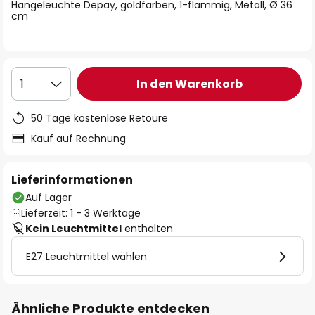
springen
Hängeleuchte Depay, goldfarben, 1-flammig, Metall, Ø 36
cm
In den Warenkorb
1
50 Tage kostenlose Retoure
Kauf auf Rechnung
Lieferinformationen
Auf Lager
Lieferzeit: 1 - 3 Werktage
Kein Leuchtmittel
enthalten
E27 Leuchtmittel wählen
Ähnliche Produkte entdecken