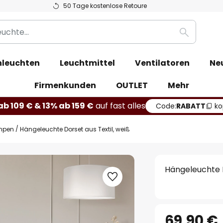
50 Tage kostenlose Retoure
Suche
leuchten
Leuchtmittel
Ventilatoren
Ne
Firmenkunden
OUTLET
Mehr
b 109 € & 13% ab 159 €
auf fast alles
Code:
RABATT
ko
mpen
Hängeleuchte Dorset aus Textil, weiß
Hängeleuchte D
69,90 €