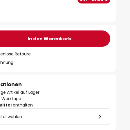
In den Warenkorb
tenlose Retoure
chnung
mationen
ge Artikel auf Lager
- 3 Werktage
mittel
enthalten
ttel wählen