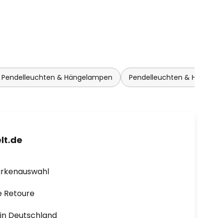
 Pendelleuchten & Hängelampen
Pendelleuchten & Hänge
lt.de
arkenauswahl
e Retoure
1 in Deutschland