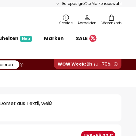
Europas größte Markenauswahl
Service
Anmelden
Warenkorb
uheiten
Marken
SALE
Neu
WOW Week:
Bis zu -70%
pieren
orset aus Textil, weiß
UVP -56,00 €