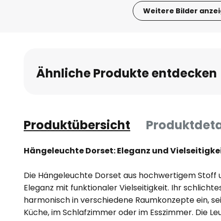
Weitere Bilder anze
Zum
Anfang
der
Bildgalerie
Ähnliche Produkte entdecken
springen
Produktübersicht
Produktdeta
Hängeleuchte Dorset: Eleganz und Vielseitigk
Die Hängeleuchte Dorset aus hochwertigem Stoff u
Eleganz mit funktionaler Vielseitigkeit. Ihr schlicht
harmonisch in verschiedene Raumkonzepte ein, sei
Küche, im Schlafzimmer oder im Esszimmer. Die Leu