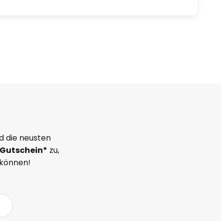
d die neusten
Gutschein*
zu,
 können!