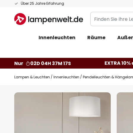
Zum
Über 25 Jahre Erfahrung
Inhalt
Finden
springen
Sie
Ihre
Innenleuchten
Räume
Außen
Leuchte...
EXTRA 10% a
Nur
02D 04H 37M 16S
Lampen & Leuchten
Innenleuchten
Pendelleuchten & Hängela
Zum
Ende
der
Bildgalerie
springen