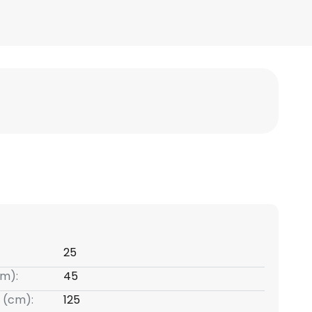
25
m):
45
 (cm):
125