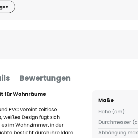
igen
ils
Bewertungen
eit für Wohnräume
Maße
nd PVC vereint zeitlose
Höhe (cm):
es, weißes Design fügt sich
Durchmesser (c
 es im Wohnzimmer, in der
chte besticht durch ihre klare
Abhängung max