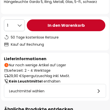
springen
Hängeleuchte Garda 5, Ring, Metall, Glas, 5-fl., schwarz
In den Warenkorb
1
50 Tage kostenlose Retoure
Kauf auf Rechnung
Lieferinformationen
Nur noch wenige Artikel auf Lager
Lieferzeit: 2 - 4 Werktage
29,90 €
Sperrgutzuschlag inkl. MwSt.
Kein Leuchtmittel
enthalten
Leuchtmittel wählen
Ähnliche Produkte entdecken