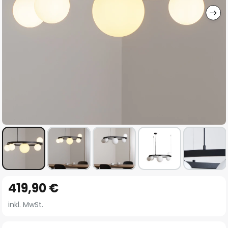
Zum
419,90 €
Anfang
der
inkl. MwSt.
Bildgalerie