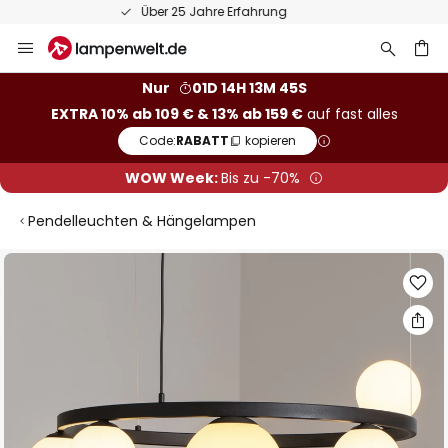
50 Tage kostenlose Retoure
Zum
Inhalt
springen
he
Nur
01D 14H 13M 45S
EXTRA 10% ab 109 € & 13% ab 159 €
auf fast alles
Code:
RABATT
kopieren
WOW Week:
Bis zu -70%
Pendelleuchten & Hängelampen
Zum
Ende
der
Bildgalerie
springen