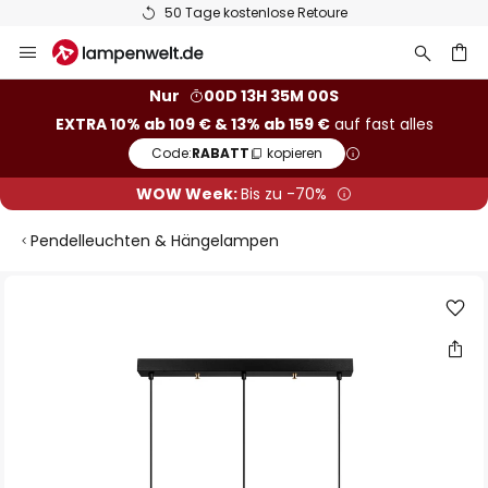
50 Tage kostenlose Retoure
Zum
Inhalt
springen
he
Nur
00D 13H 34M 59S
EXTRA 10% ab 109 € & 13% ab 159 €
auf fast alles
Code:
RABATT
kopieren
WOW Week:
Bis zu -70%
Pendelleuchten & Hängelampen
Zum
Ende
der
Bildgalerie
springen