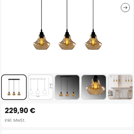
Zum
229,90 €
Anfang
der
inkl. MwSt.
Bildgalerie