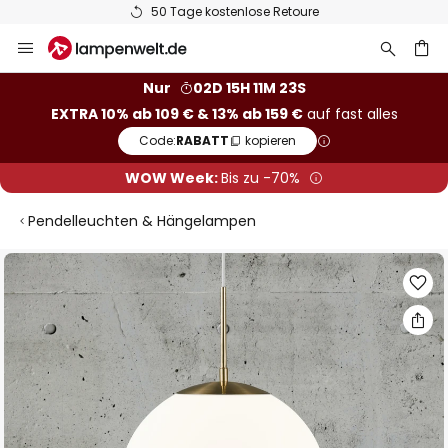
50 Tage kostenlose Retoure
Zum
Inhalt
springen
he
Nur
02D 15H 11M 23S
EXTRA 10% ab 109 € & 13% ab 159 €
auf fast alles
Code:
RABATT
kopieren
WOW Week:
Bis zu -70%
Pendelleuchten & Hängelampen
Zum
Ende
der
Bildgalerie
springen