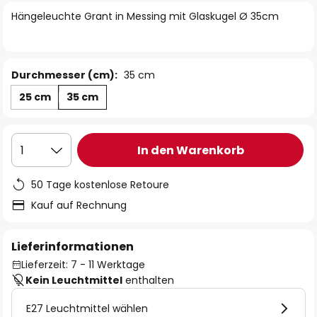
springen
Hängeleuchte Grant in Messing mit Glaskugel Ø 35cm
Durchmesser (cm):
35 cm
25 cm
35 cm
In den Warenkorb
1
50 Tage kostenlose Retoure
Kauf auf Rechnung
Lieferinformationen
Lieferzeit: 7 - 11 Werktage
Kein Leuchtmittel
enthalten
E27 Leuchtmittel wählen