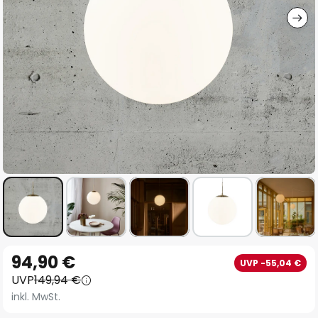
Zum
94,90 €
UVP -55,04 €
Anfang
UVP
149,94 €
der
inkl. MwSt.
Bildgalerie