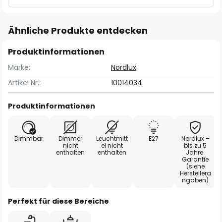
Ähnliche Produkte entdecken
Produktinformationen
Marke:
Nordlux
Artikel Nr.:
10014034
Produktinformationen
Dimmbar
Dimmer
Leuchtmitt
E27
Nordlux –
nicht
el nicht
bis zu 5
enthalten
enthalten
Jahre
Garantie
(siehe
Herstellera
ngaben)
Perfekt für diese Bereiche