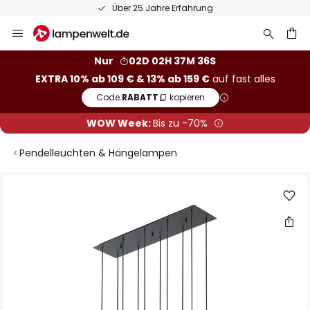
Über 25 Jahre Erfahrung
Zum
Inhalt
springen
he
Nur
02D 02H 37M 36S
EXTRA 10% ab 109 € & 13% ab 159 €
auf fast alles
Code:
RABATT
kopieren
WOW Week:
Bis zu -70%
Pendelleuchten & Hängelampen
Zum
Ende
der
Bildgalerie
springen