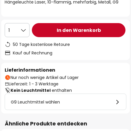
springen
Hängeleuchte Laser, 10-flammig, mehrfarbig, Metall, G9
In den Warenkorb
1
50 Tage kostenlose Retoure
Kauf auf Rechnung
Lieferinformationen
Nur noch wenige Artikel auf Lager
Lieferzeit: 1 - 3 Werktage
Kein Leuchtmittel
enthalten
G9 Leuchtmittel wählen
Ähnliche Produkte entdecken