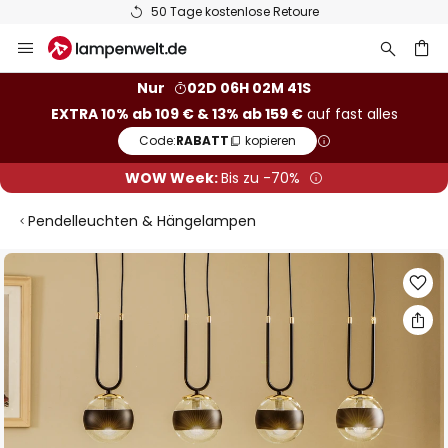
50 Tage kostenlose Retoure
Zum
Inhalt
springen
he
Nur
02D 06H 02M 40S
EXTRA 10% ab 109 € & 13% ab 159 €
auf fast alles
Code:
RABATT
kopieren
WOW Week:
Bis zu -70%
Pendelleuchten & Hängelampen
Zum
Ende
der
Bildgalerie
springen