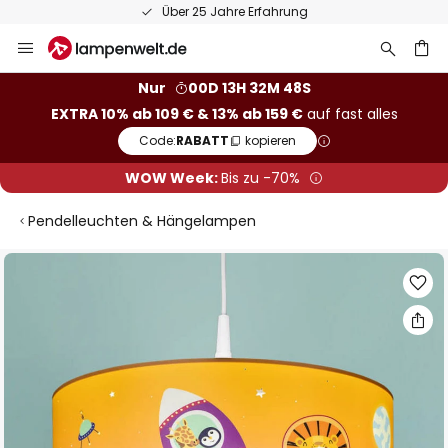
Über 25 Jahre Erfahrung
Zum
Inhalt
springen
he
Nur
00D 13H 32M 47S
EXTRA 10% ab 109 € & 13% ab 159 €
auf fast alles
Code:
RABATT
kopieren
WOW Week:
Bis zu -70%
Pendelleuchten & Hängelampen
Zum
Ende
der
Bildgalerie
springen