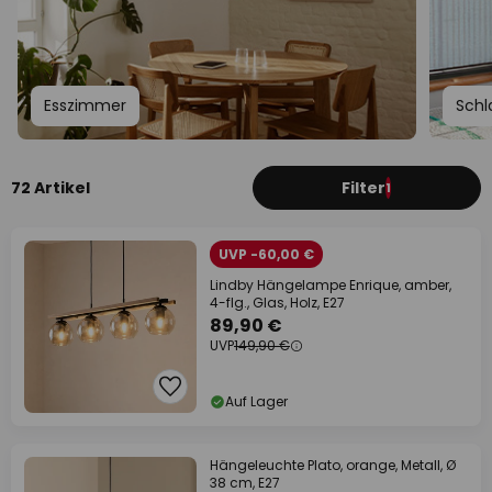
Esszimmer
Schl
72 Artikel
Filter
1
UVP -60,00 €
Lindby Hängelampe Enrique, amber,
4-flg., Glas, Holz, E27
89,90 €
UVP
149,90 €
Auf Lager
Hängeleuchte Plato, orange, Metall, Ø
38 cm, E27