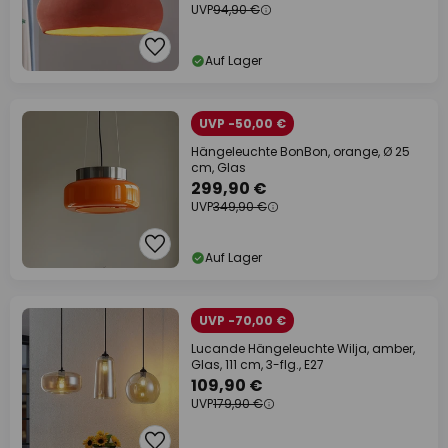
UVP
94,90 €
Auf Lager
UVP -50,00 €
Hängeleuchte BonBon, orange, Ø 25
cm, Glas
299,90 €
UVP
349,90 €
Auf Lager
UVP -70,00 €
Lucande Hängeleuchte Wilja, amber,
Glas, 111 cm, 3-flg., E27
109,90 €
UVP
179,90 €