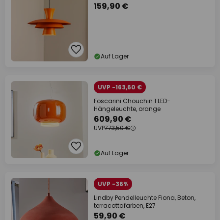
159,90 €
Auf Lager
UVP -163,60 €
Foscarini Chouchin 1 LED-
Hängeleuchte, orange
609,90 €
UVP
773,50 €
Auf Lager
UVP -36%
Lindby Pendelleuchte Fiona, Beton,
terracottafarben, E27
59,90 €