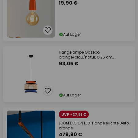
19,90 €
Auf Lager
Hängelampe Gazebo,
orange/blau/natur, Ø 26 cm,
Stoff/Rattan
93,05 €
Auf Lager
UVP -27,51 €
LOOM DESIGN LED-Hängeleuchte Belto,
orange
479,90 €