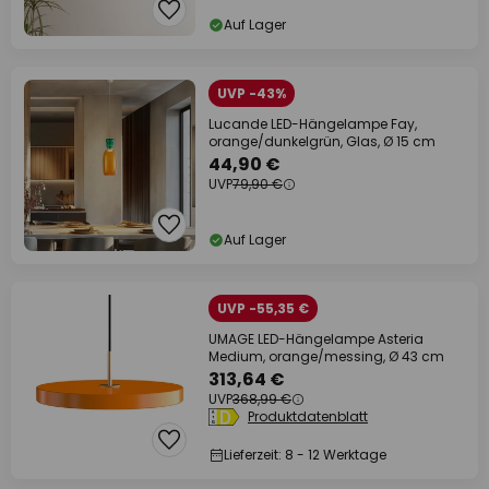
Auf Lager
UVP -43%
Lucande LED-Hängelampe Fay,
orange/dunkelgrün, Glas, Ø 15 cm
44,90 €
UVP
79,90 €
Auf Lager
UVP -55,35 €
UMAGE LED-Hängelampe Asteria
Medium, orange/messing, Ø 43 cm
313,64 €
UVP
368,99 €
Produktdatenblatt
Lieferzeit: 8 - 12 Werktage