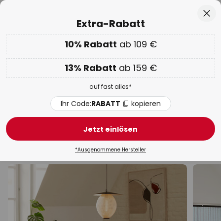
50 Tage kostenlose Retoure
Zum
Sch
Extra-Rabatt
Inhalt
springen
he
10% Rabatt
ab 109 €
Nur
00D 13H 58M 58S
EXTRA 10% ab 109 € & 13% ab 159 €
auf fast alles
13% Rabatt
ab 159 €
Code:
RABATT
kopieren
auf fast alles*
WOW Week:
Bis zu -70%
Ihr Code:
RABATT
kopieren
Orangene Pendelleuchten &
Hängelampen
Jetzt einlösen
LED
Schwarz
Design
Modern
Rattan / Bam
*Ausgenommene Hersteller