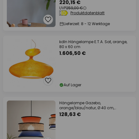
220,15 €
UVP
259,00 €
Produktdatenblatt
Lieferzeit: 8 - 12 Werktage
kdln Hängelampe E.T.A. Sat, orange,
80 x 60 cm
1.606,50 €
Auf Lager
Hängelampe Gazebo,
orange/blau/natur, Ø 40 cm,
Stoff/Rattan
128,63 €