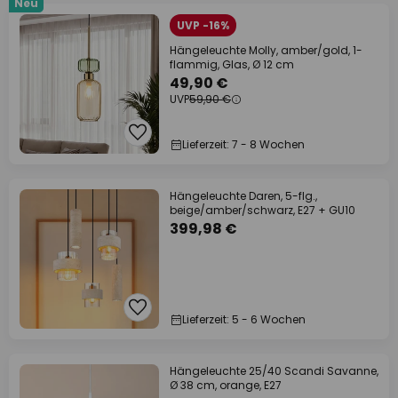
Neu
UVP -16%
Hängeleuchte Molly, amber/gold, 1-
flammig, Glas, Ø 12 cm
49,90 €
UVP
59,90 €
Lieferzeit: 7 - 8 Wochen
Hängeleuchte Daren, 5-flg.,
beige/amber/schwarz, E27 + GU10
399,98 €
Lieferzeit: 5 - 6 Wochen
Hängeleuchte 25/40 Scandi Savanne,
Ø 38 cm, orange, E27