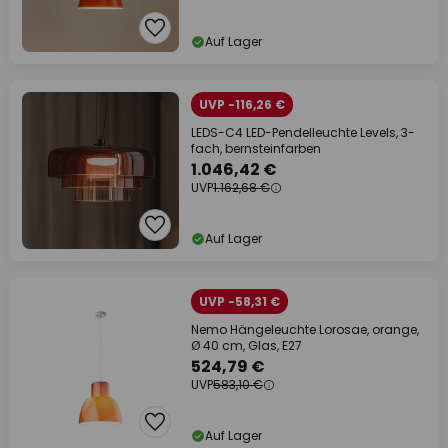
Auf Lager
UVP -116,26 €
LEDS-C4 LED-Pendelleuchte Levels, 3-
fach, bernsteinfarben
1.046,42 €
UVP
1.162,68 €
Auf Lager
UVP -58,31 €
Nemo Hängeleuchte Lorosae, orange,
Ø 40 cm, Glas, E27
524,79 €
UVP
583,10 €
Auf Lager