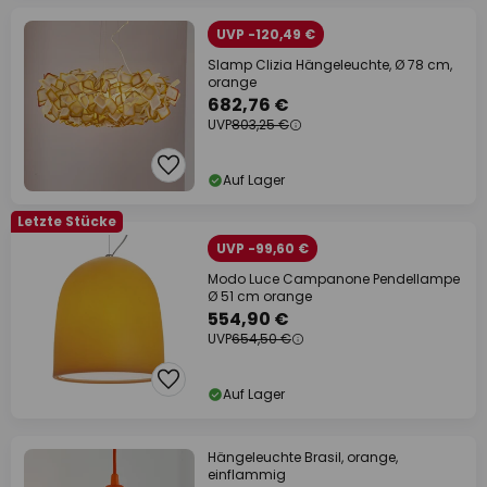
UVP -120,49 €
Slamp Clizia Hängeleuchte, Ø 78 cm,
orange
682,76 €
UVP
803,25 €
Auf Lager
Letzte Stücke
UVP -99,60 €
Modo Luce Campanone Pendellampe
Ø 51 cm orange
554,90 €
UVP
654,50 €
Auf Lager
Hängeleuchte Brasil, orange,
einflammig