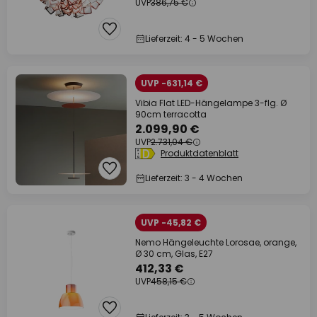
UVP
386,75 €
Lieferzeit: 4 - 5 Wochen
UVP -631,14 €
Vibia Flat LED-Hängelampe 3-flg. Ø
90cm terracotta
2.099,90 €
UVP
2.731,04 €
Produktdatenblatt
Lieferzeit: 3 - 4 Wochen
UVP -45,82 €
Nemo Hängeleuchte Lorosae, orange,
Ø 30 cm, Glas, E27
412,33 €
UVP
458,15 €