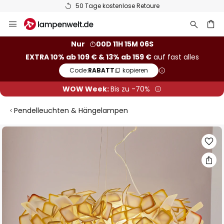
50 Tage kostenlose Retoure
Zum
Inhalt
springen
he
Nur
00D 11H 15M 05S
EXTRA 10% ab 109 € & 13% ab 159 €
auf fast alles
Code:
RABATT
kopieren
WOW Week:
Bis zu -70%
Pendelleuchten & Hängelampen
Zum
Ende
der
Bildgalerie
springen