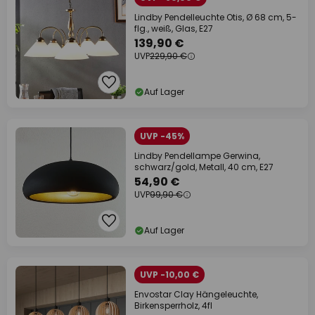
Lindby Pendelleuchte Otis, Ø 68 cm, 5-
flg., weiß, Glas, E27
139,90 €
UVP
229,90 €
Auf Lager
UVP -45%
Lindby Pendellampe Gerwina,
schwarz/gold, Metall, 40 cm, E27
54,90 €
UVP
99,90 €
Auf Lager
UVP -10,00 €
Envostar Clay Hängeleuchte,
Birkensperrholz, 4fl