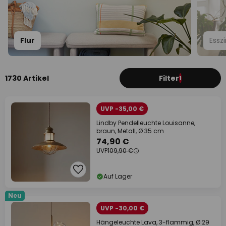
Flur
Ess
1730 Artikel
Filter
1
UVP -35,00 €
Lindby Pendelleuchte Louisanne,
braun, Metall, Ø 35 cm
74,90 €
UVP
109,90 €
Auf Lager
Neu
UVP -30,00 €
Hängeleuchte Lava, 3-flammig, Ø 29