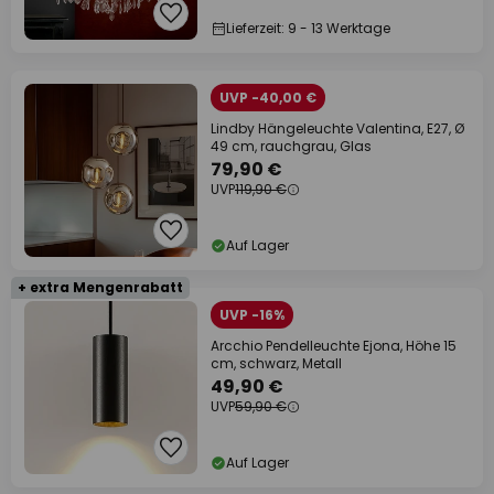
Lieferzeit: 9 - 13 Werktage
UVP -40,00 €
Lindby Hängeleuchte Valentina, E27, Ø
49 cm, rauchgrau, Glas
79,90 €
UVP
119,90 €
Auf Lager
+ extra Mengenrabatt
UVP -16%
Arcchio Pendelleuchte Ejona, Höhe 15
cm, schwarz, Metall
49,90 €
UVP
59,90 €
Auf Lager