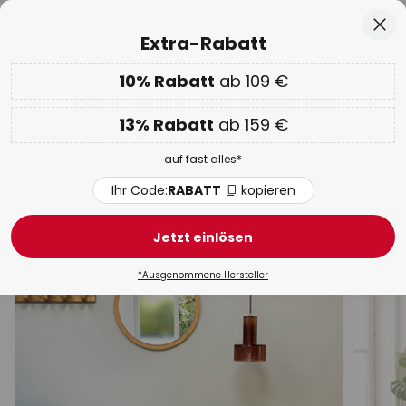
50 Tage kostenlose Retoure
Zum
Sch
Extra-Rabatt
Inhalt
springen
he
10% Rabatt
ab 109 €
Nur
00D 15H 01M 02S
EXTRA 10% ab 109 € & 13% ab 159 €
auf fast alles
13% Rabatt
ab 159 €
Code:
RABATT
kopieren
auf fast alles*
WOW Week:
Bis zu -70%
Ihr Code:
RABATT
kopieren
Pendelleuchten & Hängelampen
Jetzt einlösen
LED
Schwarz
Design
Modern
Rattan / Bam
*Ausgenommene Hersteller