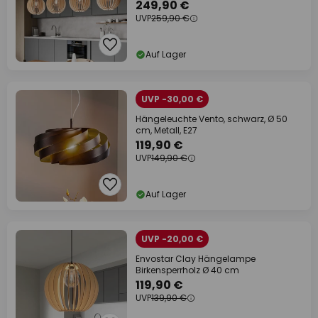
249,90 €
UVP
259,90 €
Auf Lager
UVP -30,00 €
Hängeleuchte Vento, schwarz, Ø 50
cm, Metall, E27
119,90 €
UVP
149,90 €
Auf Lager
UVP -20,00 €
Envostar Clay Hängelampe
Birkensperrholz Ø 40 cm
119,90 €
UVP
139,90 €