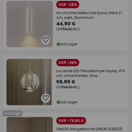
UVP -25%
Arcchio Pendelleuchte Ejona, Höhe 27
cm, weiß, Aluminium
44,90 €
UVP
59,90 €
Auf Lager
UVP -36%
Lucande LED-Pendellampe Hayley, Ø 9
cm, chromfarben, Glas
59,90 €
UVP
94,90 €
Auf Lager
Anzeige
UVP -79,90 €
UMAGE Hängeleuchte LEMON SQUEEZE