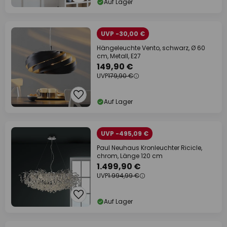
Auf Lager
UVP -30,00 €
Hängeleuchte Vento, schwarz, Ø 60
cm, Metall, E27
149,90 €
UVP
179,90 €
Auf Lager
UVP -495,09 €
Paul Neuhaus Kronleuchter Ricicle,
chrom, Länge 120 cm
1.499,90 €
UVP
1.994,99 €
Auf Lager