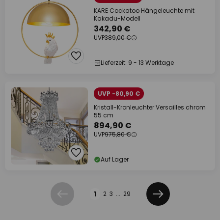
KARE Cockatoo Hängeleuchte mit
Kakadu-Modell
342,90 €
UVP
389,00 €
Lieferzeit: 9 - 13 Werktage
UVP -80,90 €
Kristall-Kronleuchter Versailles chrom
55 cm
894,90 €
UVP
975,80 €
Auf Lager
Seite
1
2
3
...
29
Zurück
Weiter