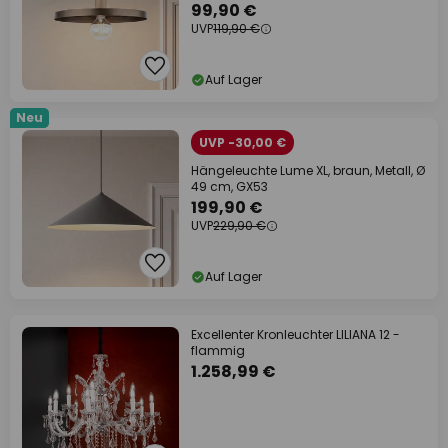
99,90 €
UVP
119,90 €
Auf Lager
Neu
UVP -30,00 €
Hängeleuchte Lume XL, braun, Metall, Ø
49 cm, GX53
199,90 €
UVP
229,90 €
Auf Lager
Excellenter Kronleuchter LILIANA 12 -
flammig
1.258,99 €