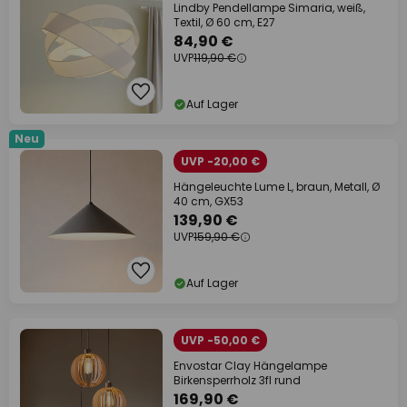
Lindby Pendellampe Simaria, weiß,
Textil, Ø 60 cm, E27
84,90 €
UVP
119,90 €
Auf Lager
Neu
UVP -20,00 €
Hängeleuchte Lume L, braun, Metall, Ø
40 cm, GX53
139,90 €
UVP
159,90 €
Auf Lager
UVP -50,00 €
Envostar Clay Hängelampe
Birkensperrholz 3fl rund
169,90 €