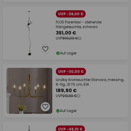
UVP -39,00 €
FLOS Parentesi - stehende
Hängeleuchte, schwarz
351,00 €
UVP
390,00 €
Auf Lager
UVP -30,00 €
Lindby Kronleuchter Elanova, messing,
6-flg., Ø 70 cm, E14
189,90 €
UVP
219,90 €
Auf Lager
UVP -46,10 €