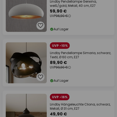
Lindby Pendellampe Gerwina,
weiß/gold, Metall, 40 cm, E27
59,90 €
UVP
96,90 €
Auf Lager
UVP -10%
Lindby Pendellampe Simaria, schwarz,
Textil, Ø 60 cm, E27
89,90 €
UVP
99,90 €
Auf Lager
UVP -16%
Lindby Hängeleuchte Cliona, schwarz,
Metall, Ø 31 cm, E27
49,90 €