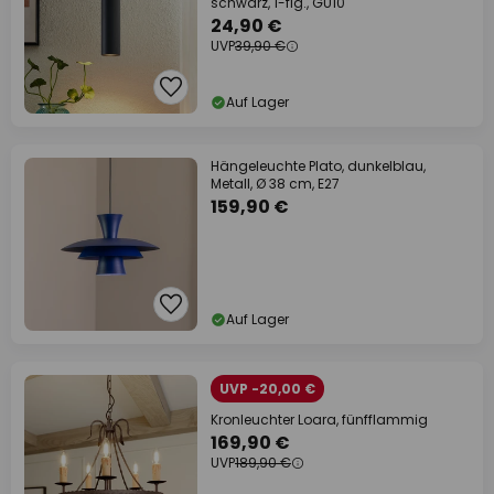
schwarz, 1-flg., GU10
24,90 €
UVP
39,90 €
Auf Lager
Hängeleuchte Plato, dunkelblau,
Metall, Ø 38 cm, E27
159,90 €
Auf Lager
UVP -20,00 €
Kronleuchter Loara, fünfflammig
169,90 €
UVP
189,90 €