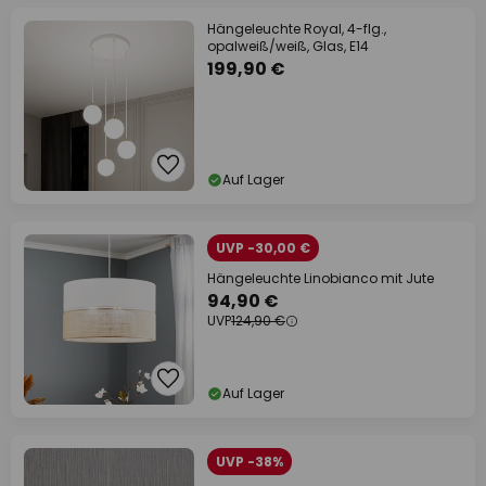
Hängeleuchte Royal, 4-flg.,
opalweiß/weiß, Glas, E14
199,90 €
Auf Lager
UVP -30,00 €
Hängeleuchte Linobianco mit Jute
94,90 €
UVP
124,90 €
Auf Lager
UVP -38%