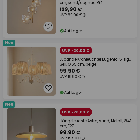
cm, sand/cognac, G9
159,90 €
UVP
189,90 €
Auf Lager
Neu
UVP -20,00 €
Lucande Kronleuchter Eugenia, 5-flg.,
Seil, Ø 65 cm, beige
99,90 €
UVP
119,90 €
Auf Lager
Neu
UVP -20,00 €
Hängeleuchte Astra, sand, Metall, Ø 41
cm, E27
99,90 €
UVP
119,90 €