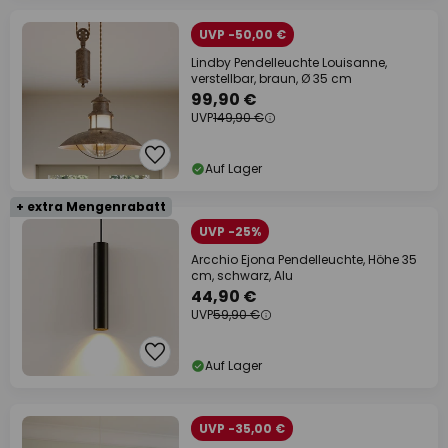
UVP -50,00 €
Lindby Pendelleuchte Louisanne,
verstellbar, braun, Ø 35 cm
99,90 €
UVP
149,90 €
Auf Lager
+ extra Mengenrabatt
UVP -25%
Arcchio Ejona Pendelleuchte, Höhe 35
cm, schwarz, Alu
44,90 €
UVP
59,90 €
Auf Lager
UVP -35,00 €