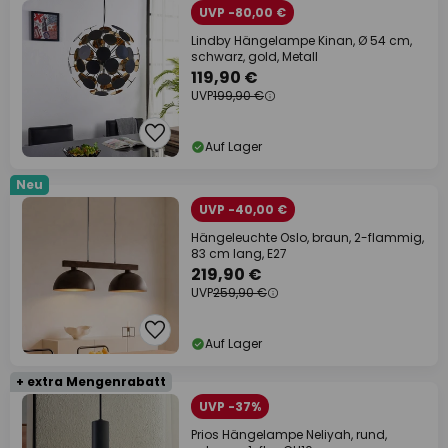
UVP -80,00 €
Lindby Hängelampe Kinan, Ø 54 cm,
schwarz, gold, Metall
119,90 €
UVP
199,90 €
Auf Lager
Neu
UVP -40,00 €
Hängeleuchte Oslo, braun, 2-flammig,
83 cm lang, E27
219,90 €
UVP
259,90 €
Auf Lager
+ extra Mengenrabatt
UVP -37%
Prios Hängelampe Neliyah, rund,