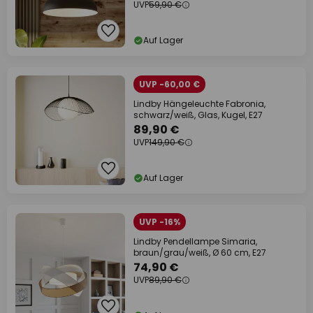
UVP
59,90 €
Auf Lager
UVP -60,00 €
Lindby Hängeleuchte Fabronia,
schwarz/weiß, Glas, Kugel, E27
89,90 €
UVP
149,90 €
Auf Lager
UVP -16%
Lindby Pendellampe Simaria,
braun/grau/weiß, Ø 60 cm, E27
74,90 €
UVP
89,90 €