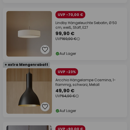
UVP -70,00 €
Lindby Hängeleuchte Sebatin, Ø 50
cm, weiß, Stoff, E27
99,90 €
UVP
169,90 €
Auf Lager
+ extra Mengenrabatt
UVP -23%
Arcchio Hängelampe Cosmina, 1-
flammig, schwarz, Metall
49,90 €
UVP
64,90 €
Auf Lager
UVP -90,00 €