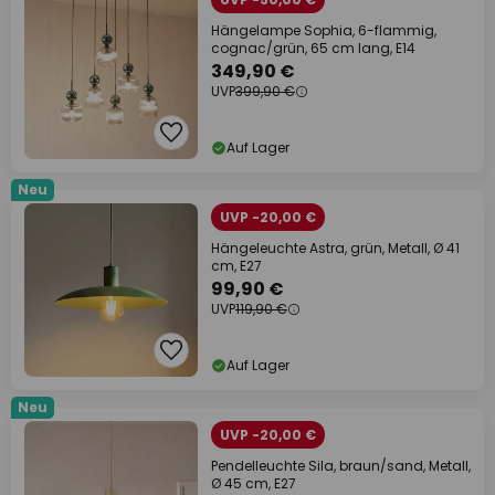
Hängelampe Sophia, 6-flammig,
cognac/grün, 65 cm lang, E14
349,90 €
UVP
399,90 €
Auf Lager
Neu
UVP -20,00 €
Hängeleuchte Astra, grün, Metall, Ø 41
cm, E27
99,90 €
UVP
119,90 €
Auf Lager
Neu
UVP -20,00 €
Pendelleuchte Sila, braun/sand, Metall,
Ø 45 cm, E27