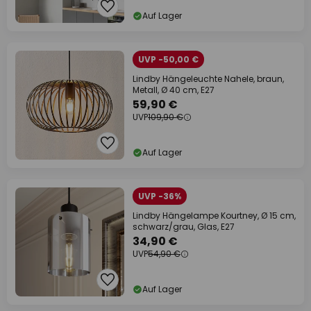
Auf Lager
UVP -50,00 €
Lindby Hängeleuchte Nahele, braun,
Metall, Ø 40 cm, E27
59,90 €
UVP
109,90 €
Auf Lager
UVP -36%
Lindby Hängelampe Kourtney, Ø 15 cm,
schwarz/grau, Glas, E27
34,90 €
UVP
54,90 €
Auf Lager