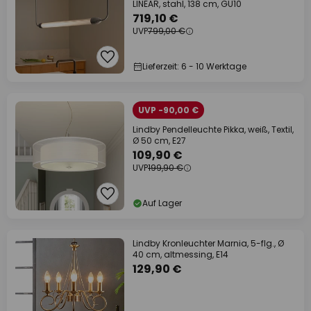
LINEAR, stahl, 138 cm, GU10
719,10 €
UVP
799,00 €
Lieferzeit: 6 - 10 Werktage
UVP -90,00 €
Lindby Pendelleuchte Pikka, weiß, Textil,
Ø 50 cm, E27
109,90 €
UVP
199,90 €
Auf Lager
Lindby Kronleuchter Marnia, 5-flg., Ø
40 cm, altmessing, E14
129,90 €