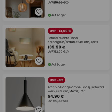
UVP
219,90 €
Auf Lager
UVP -14,00 €
Pendelleuchte Boho,
salbeigrün/braun, Ø 45 cm, Textil
139,90 €
UVP
153,90 €
Auf Lager
UVP -8%
Arcchio Hängelampe Tadej, schwarz-
weiß, Ø 19 cm, Metall, E27
54,90 €
UVP
59,90 €