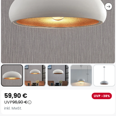
Zum
59,90 €
UVP -38%
Anfang
UVP
96,90 €
der
inkl. MwSt.
Bildgalerie