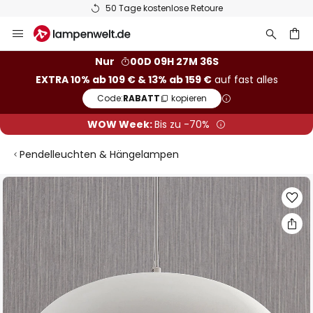
50 Tage kostenlose Retoure
Zum
Inhalt
springen
he
Nur
00D 09H 27M 35S
EXTRA 10% ab 109 € & 13% ab 159 €
auf fast alles
Code:
RABATT
kopieren
WOW Week:
Bis zu -70%
Pendelleuchten & Hängelampen
Zum
Ende
der
Bildgalerie
springen