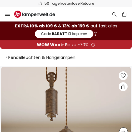
50 Tage kostenlose Retoure
Zum
Inhalt
springen
he
EXTRA 10% ab 109 € & 13% ab 159 €
auf fast alles
Code:
RABATT
kopieren
WOW Week:
Bis zu -70%
Pendelleuchten & Hängelampen
Zum
Ende
der
Bildgalerie
springen