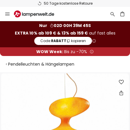
50 Tage kostenlose Retoure
Zum
Inhalt
springen
he
Nur
02D 00H 39M 44S
EXTRA 10% ab 109 € & 13% ab 159 €
auf fast alles
Code:
RABATT
kopieren
WOW Week:
Bis zu -70%
Pendelleuchten & Hängelampen
Zum
Ende
der
Bildgalerie
springen