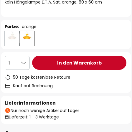
springen
kdln Hängelampe E.T.A. Sat, orange, 80 x 60 cm
Farbe:
orange
In den Warenkorb
1
50 Tage kostenlose Retoure
Kauf auf Rechnung
Lieferinformationen
Nur noch wenige Artikel auf Lager
Lieferzeit: 1 - 3 Werktage