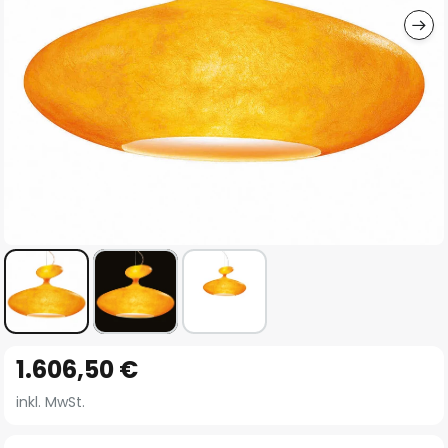
Zum
1.606,50 €
Anfang
der
inkl. MwSt.
Bildgalerie