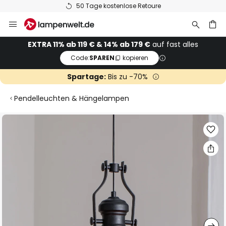
50 Tage kostenlose Retoure
Zum
Inhalt
springen
he
EXTRA 11% ab 119 € & 14% ab 179 €
auf fast alles
Code:
SPAREN
kopieren
Spartage:
Bis zu -70%
Pendelleuchten & Hängelampen
Zum
Ende
der
Bildgalerie
springen