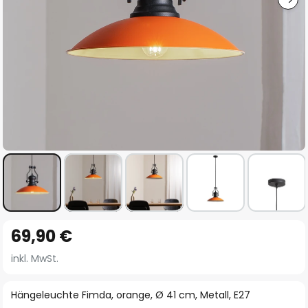
Zum
69,90 €
Anfang
der
inkl. MwSt.
Bildgalerie
springen
Hängeleuchte Fimda, orange, Ø 41 cm, Metall, E27