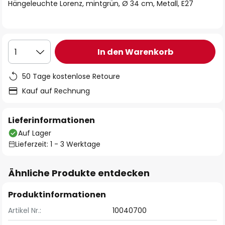
springen
Hängeleuchte Lorenz, mintgrün, Ø 34 cm, Metall, E27
In den Warenkorb
1
50 Tage kostenlose Retoure
Kauf auf Rechnung
Lieferinformationen
Auf Lager
Lieferzeit: 1 - 3 Werktage
Ähnliche Produkte entdecken
Produktinformationen
Artikel Nr.:
10040700