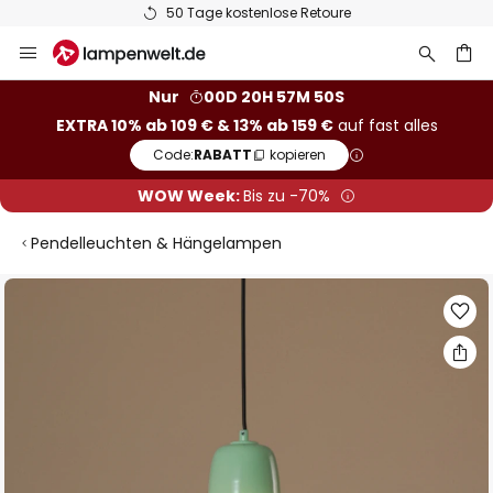
50 Tage kostenlose Retoure
Zum
Inhalt
springen
he
Nur
00D 20H 57M 50S
EXTRA 10% ab 109 € & 13% ab 159 €
auf fast alles
Code:
RABATT
kopieren
WOW Week:
Bis zu -70%
Pendelleuchten & Hängelampen
Zum
Ende
der
Bildgalerie
springen