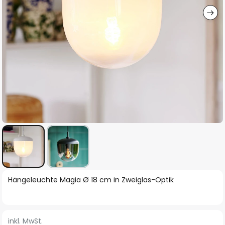
Zum
Hängeleuchte Magia Ø 18 cm in Zweiglas-Optik
Anfang
der
Bildgalerie
inkl. MwSt.