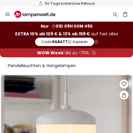
50 Tage kostenlose Retoure
Zum
Inhalt
springen
he
Nur
01D 09H 00M 49S
EXTRA 10% ab 109 € & 13% ab 159 €
auf fast alles
Code:
RABATT
kopieren
WOW Week:
Bis zu -70%
Pendelleuchten & Hängelampen
Zum
Ende
der
Bildgalerie
springen