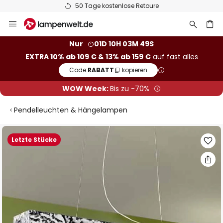
50 Tage kostenlose Retoure
Zum
Inhalt
springen
he
Nur
01D 10H 03M 49S
EXTRA 10% ab 109 € & 13% ab 159 €
auf fast alles
Code:
RABATT
kopieren
WOW Week:
Bis zu -70%
Pendelleuchten & Hängelampen
Zum
Letzte Stücke
Ende
der
Bildgalerie
springen