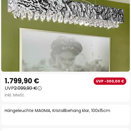
Zum
1.799,90 €
UVP -300,00 €
Anfang
UVP
2.099,90 €
der
inkl. MwSt.
Bildgalerie
springen
Hängeleuchte MAGMA, Kristallbehang klar, 100x15cm