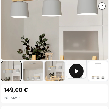
Zum
149,00 €
Anfang
der
inkl. MwSt.
Bildgalerie