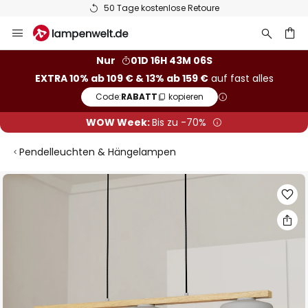
50 Tage kostenlose Retoure
Zum
Inhalt
springen
he
Nur
01D 16H 43M 06S
EXTRA 10% ab 109 € & 13% ab 159 €
auf fast alles
Code:
RABATT
kopieren
WOW Week:
Bis zu -70%
Pendelleuchten & Hängelampen
Zum
Ende
der
Bildgalerie
springen