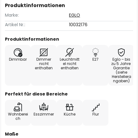
Produktinformationen
Marke:
EGLO
Artikel Nr.:
10032176
Produktinformationen
Dimmbar
Dimmer
Leuchtmitt
E27
Eglo – bis
nicht
el nicht
zu 5 Jahre
enthalten
enthalten
Garantie
(siehe
Herstellera
ngaben)
Perfekt für diese Bereiche
Wohnberei
Esszimmer
Küche
Flur
ch
Maße