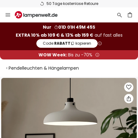
50 Tage kostenlose Retoure
Zum
Inhalt
springen
he
Nur
01D 01H 49M 45S
EXTRA 10% ab 109 € & 13% ab 159 €
auf fast alles
Code:
RABATT
kopieren
WOW Week:
Bis zu -70%
Pendelleuchten & Hängelampen
Zum
Ende
der
Bildgalerie
springen