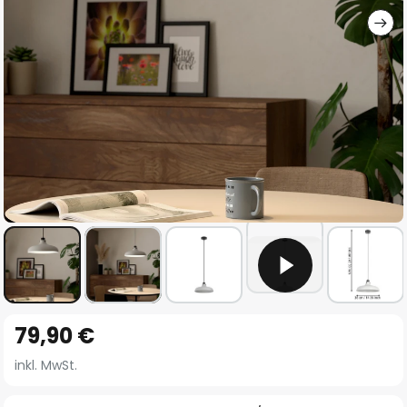
Zum
79,90 €
Anfang
der
inkl. MwSt.
Bildgalerie