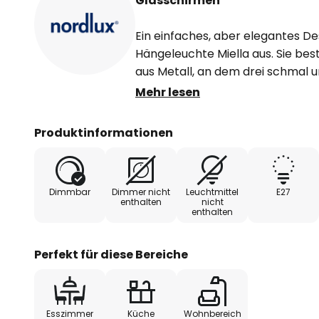
Glasschirmen
Ein einfaches, aber elegantes De
Hängeleuchte Miella aus. Sie be
aus Metall, an dem drei schmal
Glas abhängen, die rundum mit 
Mehr lesen
versehen wurden, durch die das 
besondere Wirkung erhält. Mit de
Produktinformationen
sich ein Esstisch oder die Küchen
Dimmbar
Dimmer nicht
Leuchtmittel
E27
enthalten
nicht
enthalten
Perfekt für diese Bereiche
Esszimmer
Küche
Wohnbereich