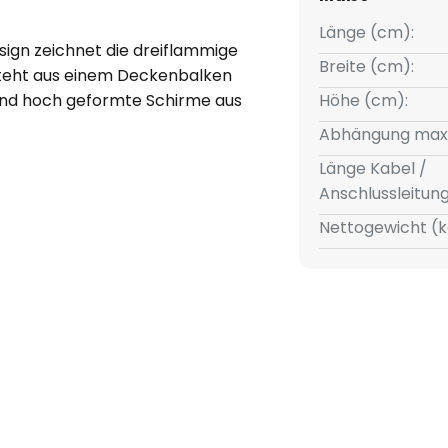
Länge (cm):
sign zeichnet die dreiflammige
Breite (cm):
steht aus einem Deckenbalken
 und hoch geformte Schirme aus
Höhe (cm):
einem schönen Rillenmuster
Abhängung max
abstrahlende Licht eine
Länge Kabel /
r Hängeleuchte Miella lässt
Anschlussleitun
insel effektvoll beleuchten.
Nettogewicht (k