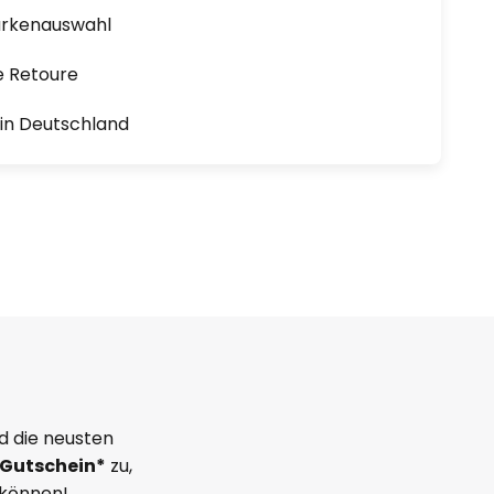
arkenauswahl
e Retoure
1 in Deutschland
d die neusten
Gutschein*
zu,
 können!