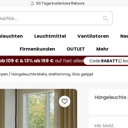
50 Tage kostenlose Retoure
Suche
leuchten
Leuchtmittel
Ventilatoren
Ne
Firmenkunden
OUTLET
Mehr
b 109 € & 13% ab 159 €
auf fast alles
Code:
RABATT
ko
mpen
Hängeleuchte Miella, dreiflammig, Glas gerippt
Hängeleuchte M
inkl. MwSt.