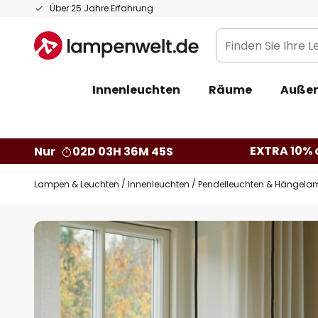
Zum
Über 25 Jahre Erfahrung
Inhalt
Finden
springen
Sie
Ihre
Innenleuchten
Räume
Außen
Leuchte...
EXTRA 10% a
Nur
02D 03H 36M 44S
Lampen & Leuchten
Innenleuchten
Pendelleuchten & Hängela
Zum
Ende
der
Bildgalerie
springen