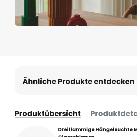
Zum
Anfang
der
Bildgalerie
springen
Ähnliche Produkte entdecken
Produktübersicht
Produktdeta
Dreiflammige Hängeleuchte Mie