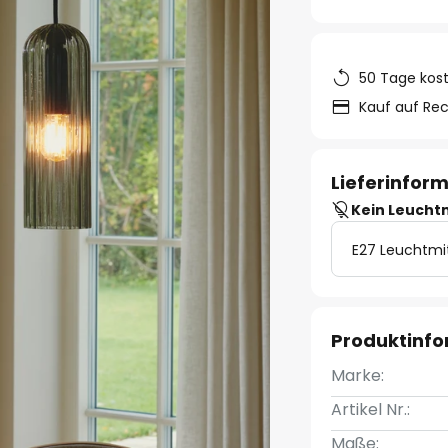
50 Tage kos
Kauf auf Re
Lieferinfor
Kein Leucht
E27 Leuchtmi
Produktinf
Marke:
Artikel Nr.:
Maße: