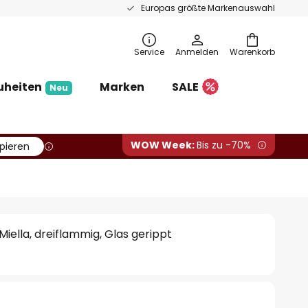
Europas größte Markenauswahl
Service
Anmelden
Warenkorb
uheiten
Marken
SALE
Neu
WOW Week:
Bis zu -70%
pieren
iella, dreiflammig, Glas gerippt