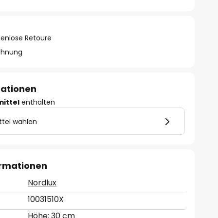
tenlose Retoure
chnung
mationen
mittel
enthalten
ttel wählen
ormationen
Nordlux
10031510X
Höhe: 30 cm