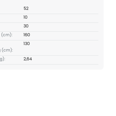
52
10
30
 (cm):
160
130
g (cm):
g):
2,64