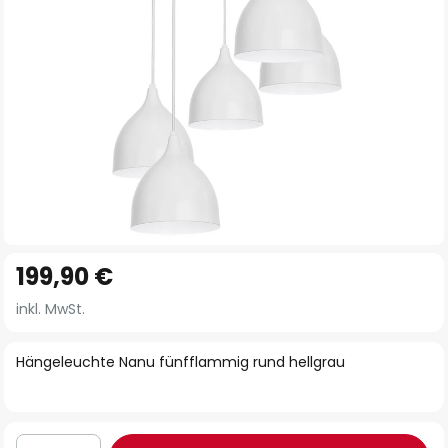
Zum
199,90 €
Anfang
der
inkl. MwSt.
Bildgalerie
springen
Hängeleuchte Nanu fünfflammig rund hellgrau