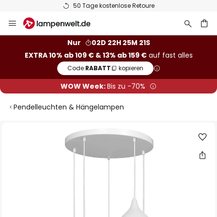
50 Tage kostenlose Retoure
Zum
Inhalt
springen
he
Nur
02D 22H 25M 21S
EXTRA 10% ab 109 € & 13% ab 159 €
auf fast alles
Code:
RABATT
kopieren
WOW Week:
Bis zu -70%
Pendelleuchten & Hängelampen
Zum
Ende
der
Bildgalerie
springen