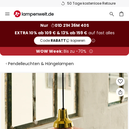
50 Tage kostenlose Retoure
Zum
Inhalt
springen
he
Nur
01D 21H 36M 40S
EXTRA 10% ab 109 € & 13% ab 159 €
auf fast alles
Code:
RABATT
kopieren
WOW Week:
Bis zu -70%
Pendelleuchten & Hängelampen
Zum
Ende
der
Bildgalerie
springen