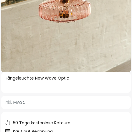
Zum
Hängeleuchte New Wave Optic
Anfang
der
Bildgalerie
inkl. MwSt.
springen
50 Tage kostenlose Retoure
Kauf auf Rechnung