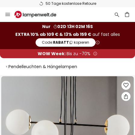
50 Tage kostenlose Retoure
Zum
Inhalt
springen
he
Nur
02D 13H 02M 15S
EXTRA 10% ab 109 € & 13% ab 159 €
auf fast alles
Code:
RABATT
kopieren
WOW Week:
Bis zu -70%
Pendelleuchten & Hängelampen
Zum
Ende
der
Bildgalerie
springen