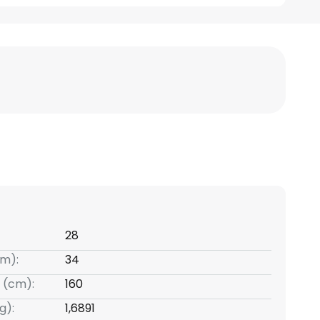
28
m):
34
 (cm):
160
g):
1,6891