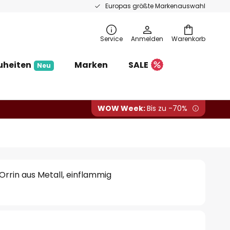
Europas größte Markenauswahl
Service
Anmelden
Warenkorb
uheiten
Marken
SALE
Neu
WOW Week:
Bis zu -70%
rrin aus Metall, einflammig