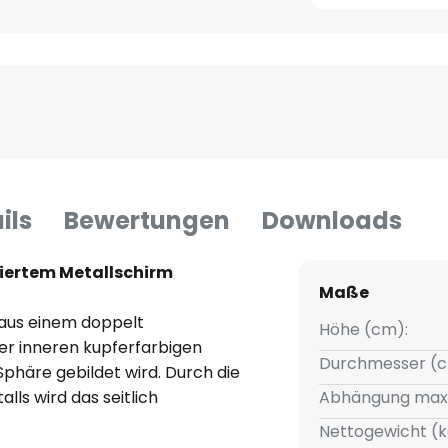
ils
Bewertungen
Downloads
riertem Metallschirm
Maße
 aus einem doppelt
Höhe (cm):
ner inneren kupferfarbigen
Durchmesser (c
phäre gebildet wird. Durch die
lls wird das seitlich
Abhängung max
ft und es entstehen
Nettogewicht (k
derung der Betrachterposition