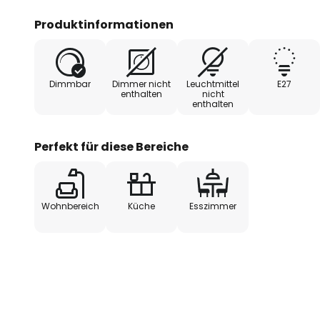
wandeln. Vertikal fällt das Licht
Produktinformationen
sorgt damit für Grund- und direk
für den Einsatz in Wohn- und Au
Raumhöhe oder über Tischen an
Dimmbar
Dimmer nicht
Leuchtmittel
E27
enthalten
nicht
enthalten
Perfekt für diese Bereiche
Wohnbereich
Küche
Esszimmer