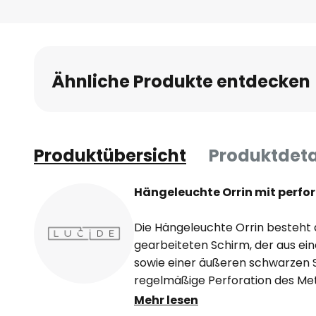
Ähnliche Produkte entdecken
Produktübersicht
Produktdeta
Hängeleuchte Orrin mit perfo
Die Hängeleuchte Orrin besteht
gearbeiteten Schirm, der aus ei
sowie einer äußeren schwarzen S
regelmäßige Perforation des Meta
austretende Licht leicht gedämp
Mehr lesen
Lichtmuster, die sich mit der Än