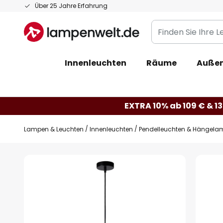
Zum
Über 25 Jahre Erfahrung
Inhalt
Finden
springen
Sie
Ihre
Innenleuchten
Räume
Außen
Leuchte...
EXTRA 10% ab 109 € & 13
Lampen & Leuchten
Innenleuchten
Pendelleuchten & Hängela
Zum
Ende
der
Bildgalerie
springen