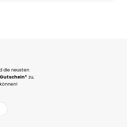
d die neusten
Gutschein*
zu,
 können!