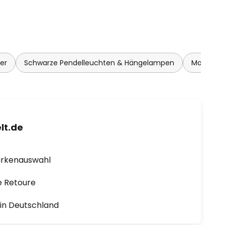
er
Schwarze Pendelleuchten & Hängelampen
Moderne 
lt.de
arkenauswahl
e Retoure
1 in Deutschland