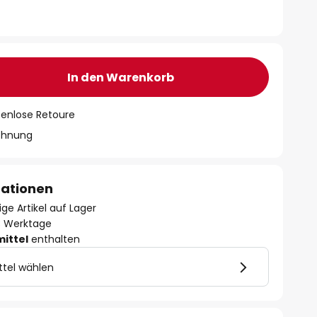
In den Warenkorb
tenlose Retoure
chnung
mationen
ge Artikel auf Lager
- 3 Werktage
mittel
enthalten
ttel wählen