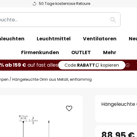
50 Tage kostenlose Retoure
Suche
leuchten
Leuchtmittel
Ventilatoren
Ne
Firmenkunden
OUTLET
Mehr
% ab 159 €
auf fast alles
Code:
RABATT
kopieren
mpen
Hängeleuchte Orrin aus Metall, einflammig
Hängeleuchte O
88,95 €