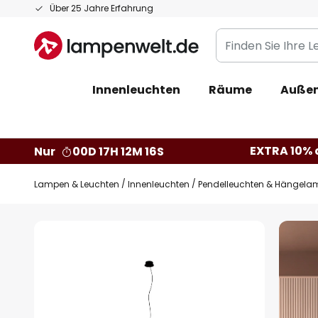
Zum
Über 25 Jahre Erfahrung
Inhalt
Finden
springen
Sie
Ihre
Innenleuchten
Räume
Außen
Leuchte...
EXTRA 10% a
Nur
00D 17H 12M 15S
Lampen & Leuchten
Innenleuchten
Pendelleuchten & Hängela
Zum
Ende
der
Bildgalerie
springen