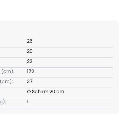
26
20
22
 (cm):
172
(cm):
37
Ø Schirm 20 cm
g):
1