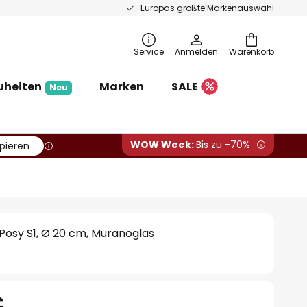
Europas größte Markenauswahl
Service
Anmelden
Warenkorb
uheiten
Marken
SALE
Neu
WOW Week:
Bis zu -70%
pieren
Posy S1, Ø 20 cm, Muranoglas
€