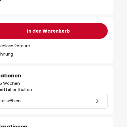
In den Warenkorb
tenlose Retoure
chnung
mationen
 - 5 Wochen
mittel
enthalten
tel wählen
ormationen