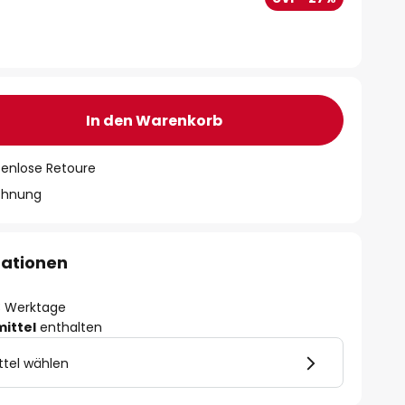
In den Warenkorb
tenlose Retoure
chnung
mationen
- 3 Werktage
mittel
enthalten
ttel wählen