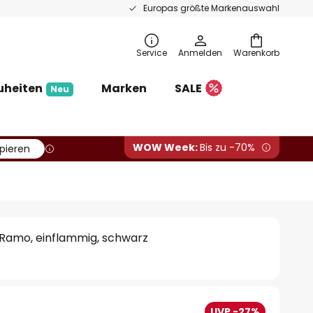
Europas größte Markenauswahl
Service
Anmelden
Warenkorb
uheiten
Marken
SALE
Neu
WOW Week:
Bis zu -70%
pieren
Ramo, einflammig, schwarz
UVP -27%