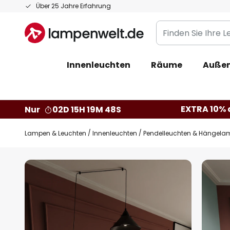
Zum
Über 25 Jahre Erfahrung
Inhalt
Finden
springen
Sie
Ihre
Innenleuchten
Räume
Außen
Leuchte...
EXTRA 10% a
Nur
02D 15H 19M 47S
Lampen & Leuchten
Innenleuchten
Pendelleuchten & Hängela
Zum
Ende
der
Bildgalerie
springen