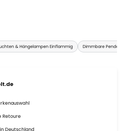
euchten & Hängelampen Einflammig
Dimmbare Pendelleuc
lt.de
arkenauswahl
e Retoure
1 in Deutschland