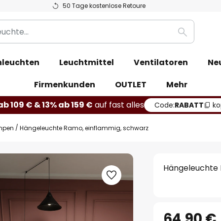
50 Tage kostenlose Retoure
Suche
leuchten
Leuchtmittel
Ventilatoren
Ne
Firmenkunden
OUTLET
Mehr
b 109 € & 13% ab 159 €
auf fast alles
Code:
RABATT
ko
mpen
Hängeleuchte Ramo, einflammig, schwarz
Hängeleuchte 
64,90 €