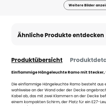
Weitere Bilder anze
Zum
Anfang
der
Bildgalerie
Ähnliche Produkte entdecken
springen
Produktübersicht
Produktdeta
Einflammige Hängeleuchte Ramo mit Stecker, 
Die einflammige Hängeleuchte Ramo besteht aus ei
wahlweise an der Wand oder der Decke angebracht 
Kabel ab, das mit zwei Klammern an der Decke befe
einem kompakten Schirm, der Platz für ein E27-Leu