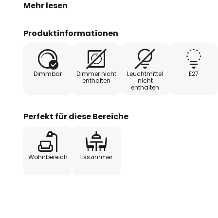
Zubehör). Zum Anschluss über die Steckdose und m
Mehr lesen
Produktinformationen
Dimmbar
Dimmer nicht
Leuchtmittel
E27
enthalten
nicht
enthalten
Perfekt für diese Bereiche
Wohnbereich
Esszimmer