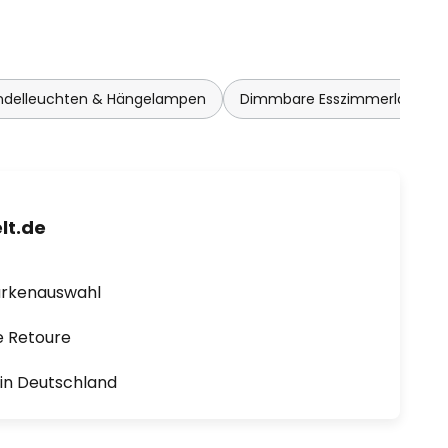
delleuchten & Hängelampen
Dimmbare Esszimmerlampen
lt.de
arkenauswahl
e Retoure
1 in Deutschland