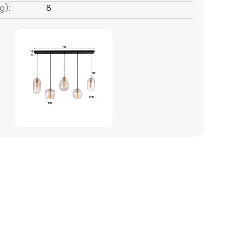
g):
8