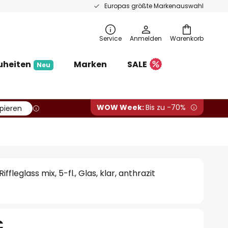
Europas größte Markenauswahl
Service
Anmelden
Warenkorb
uheiten
Marken
SALE
Neu
WOW Week:
Bis zu -70%
pieren
fleglass mix, 5-fl., Glas, klar, anthrazit
€