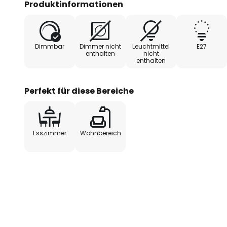
Produktinformationen
sondern auch ein funktionales Element, das jeden
Dimmbar
Dimmer nicht
Leuchtmittel
E27
enthalten
nicht
enthalten
Perfekt für diese Bereiche
Esszimmer
Wohnbereich