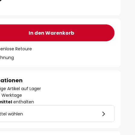
In den Warenkorb
tenlose Retoure
chnung
mationen
ge Artikel auf Lager
- 3 Werktage
mittel
enthalten
ttel wählen