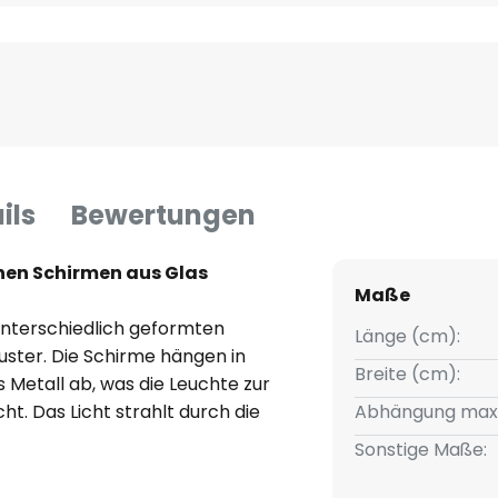
ils
Bewertungen
enen Schirmen aus Glas
Maße
 unterschiedlich geformten
Länge (cm):
ter. Die Schirme hängen in
Breite (cm):
Metall ab, was die Leuchte zur
t. Das Licht strahlt durch die
Abhängung max
 über einen externen Dimmer
Sonstige Maße:
esetzt werden.
ein optisches Highlight,