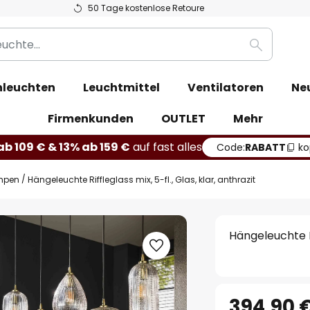
50 Tage kostenlose Retoure
Suche
leuchten
Leuchtmittel
Ventilatoren
Ne
Firmenkunden
OUTLET
Mehr
b 109 € & 13% ab 159 €
auf fast alles
Code:
RABATT
ko
mpen
Hängeleuchte Riffleglass mix, 5-fl., Glas, klar, anthrazit
Hängeleuchte Rif
394,90 