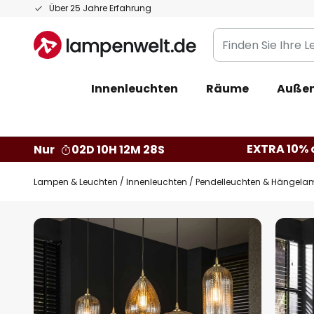
Zum
Über 25 Jahre Erfahrung
Inhalt
Finden
springen
Sie
Ihre
Innenleuchten
Räume
Außen
Leuchte...
EXTRA 10% a
Nur
02D 10H 12M 27S
Lampen & Leuchten
Innenleuchten
Pendelleuchten & Hängela
Zum
Ende
der
Bildgalerie
springen