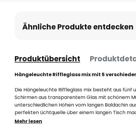
Anfang
der
Bildgalerie
Ähnliche Produkte entdecken
springen
Produktübersicht
Produktdeta
Hängeleuchte Riffleglass mix mit 5 verschied
Die Hängeleuchte Riffleglass mix besteht aus fünf
Schirmen aus transparentem Glas mit schönem Mus
unterschiedlichen Höhen vom langen Baldachin aus 
perfekten Lichtquelle über einem langen Tisch mach
transparenten Schirme ringsum ab und lässt sich
Mehr lesen
auch dimmen, sofern dimmbare Leuchtmittel eing
Die Hängeleuchte Riffleglass mix ist somit nicht nur 