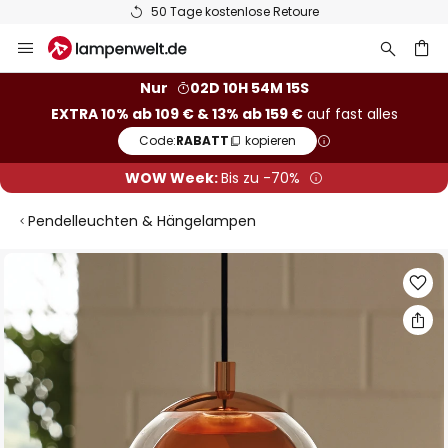
50 Tage kostenlose Retoure
Zum
Inhalt
springen
he
Nur
02D 10H 54M 14S
EXTRA 10% ab 109 € & 13% ab 159 €
auf fast alles
Code:
RABATT
kopieren
WOW Week:
Bis zu -70%
Pendelleuchten & Hängelampen
Zum
Ende
der
Bildgalerie
springen