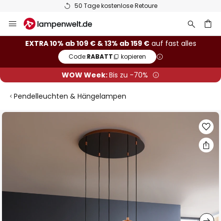
50 Tage kostenlose Retoure
Zum
Inhalt
springen
he
EXTRA 10% ab 109 € & 13% ab 159 €
auf fast alles
Code:
RABATT
kopieren
WOW Week:
Bis zu -70%
Pendelleuchten & Hängelampen
Zum
Ende
der
Bildgalerie
springen