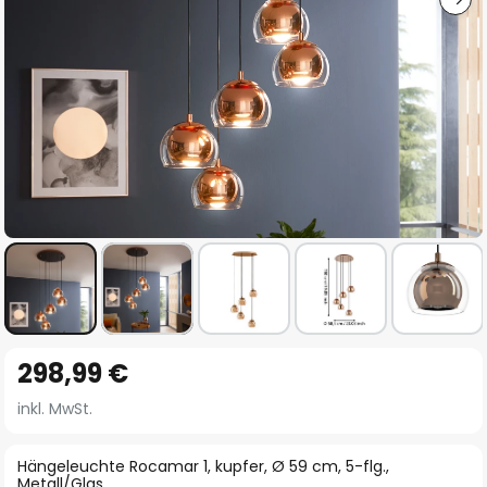
Zum
298,99 €
Anfang
der
inkl. MwSt.
Bildgalerie
springen
Hängeleuchte Rocamar 1, kupfer, Ø 59 cm, 5-flg.,
Metall/Glas