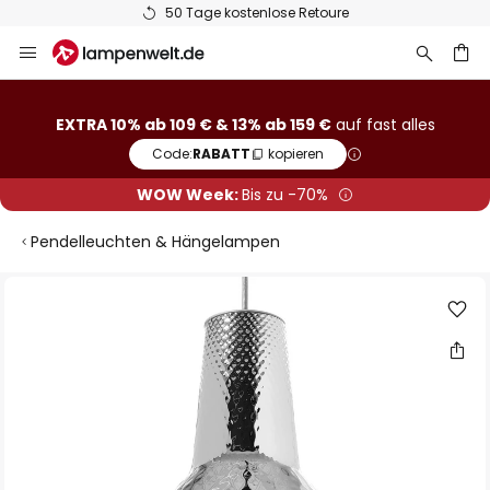
50 Tage kostenlose Retoure
Zum
Inhalt
springen
he
EXTRA 10% ab 109 € & 13% ab 159 €
auf fast alles
Code:
RABATT
kopieren
WOW Week:
Bis zu -70%
Pendelleuchten & Hängelampen
Zum
Ende
der
Bildgalerie
springen