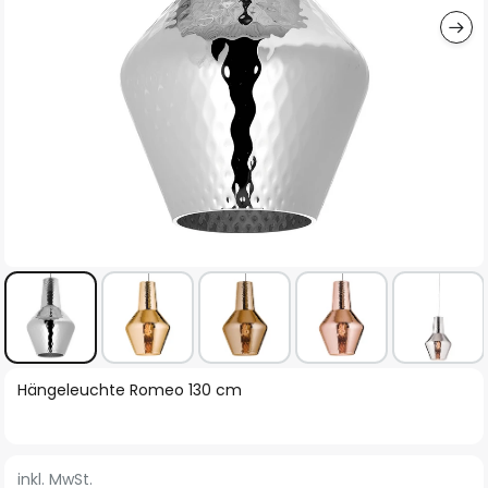
Zum
Hängeleuchte Romeo 130 cm
Anfang
der
Bildgalerie
inkl. MwSt.