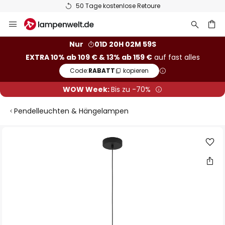
50 Tage kostenlose Retoure
Zum
Inhalt
springen
he
Nur
01D 20H 02M 59S
EXTRA 10% ab 109 € & 13% ab 159 €
auf fast alles
Code:
RABATT
kopieren
WOW Week:
Bis zu -70%
Pendelleuchten & Hängelampen
Zum
Ende
der
Bildgalerie
springen