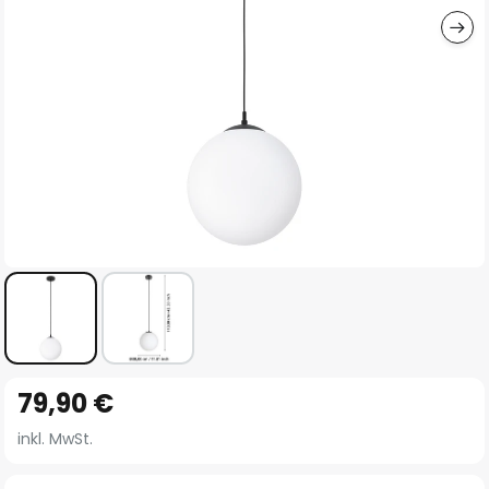
Zum
79,90 €
Anfang
der
inkl. MwSt.
Bildgalerie