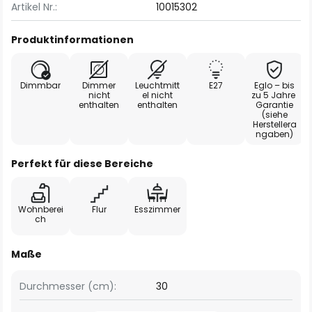
Artikel Nr.:
10015302
Produktinformationen
Dimmbar
Dimmer
Leuchtmitt
E27
Eglo – bis
nicht
el nicht
zu 5 Jahre
enthalten
enthalten
Garantie
(siehe
Herstellera
ngaben)
Perfekt für diese Bereiche
Wohnberei
Flur
Esszimmer
ch
Maße
Durchmesser (cm):
30