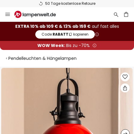
50 Tage kostenlose Retoure
Zum
Inhalt
springen
he
EXTRA 10% ab 109 € & 13% ab 159 €
auf fast alles
Code:
RABATT
kopieren
WOW Week:
Bis zu -70%
Pendelleuchten & Hängelampen
Zum
Ende
der
Bildgalerie
springen