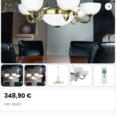
Zum
348,90 €
Anfang
der
inkl. MwSt.
Bildgalerie