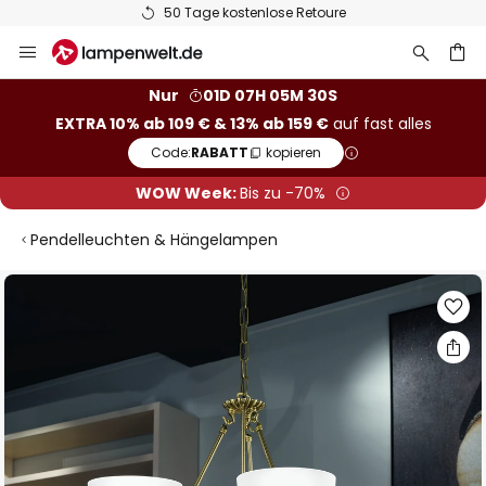
50 Tage kostenlose Retoure
Zum
Inhalt
springen
he
Nur
01D 07H 05M 29S
EXTRA 10% ab 109 € & 13% ab 159 €
auf fast alles
Code:
RABATT
kopieren
WOW Week:
Bis zu -70%
Pendelleuchten & Hängelampen
Zum
Ende
der
Bildgalerie
springen