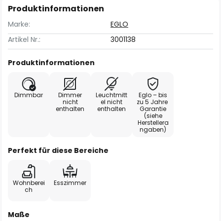
Produktinformationen
Marke:
EGLO
Artikel Nr.:
3001138
Produktinformationen
Dimmbar
Dimmer
Leuchtmitt
Eglo – bis
nicht
el nicht
zu 5 Jahre
enthalten
enthalten
Garantie
(siehe
Herstellera
ngaben)
Perfekt für diese Bereiche
Wohnberei
Esszimmer
ch
Maße