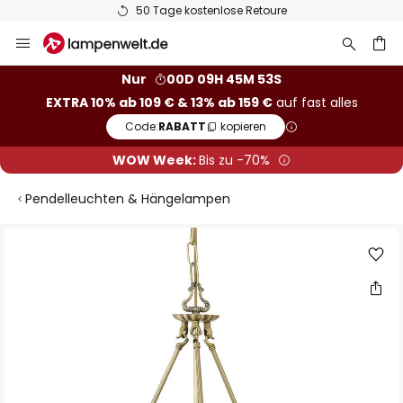
50 Tage kostenlose Retoure
Zum
Inhalt
springen
he
Nur
00D 09H 45M 52S
EXTRA 10% ab 109 € & 13% ab 159 €
auf fast alles
Code:
RABATT
kopieren
WOW Week:
Bis zu -70%
Pendelleuchten & Hängelampen
Zum
Ende
der
Bildgalerie
springen