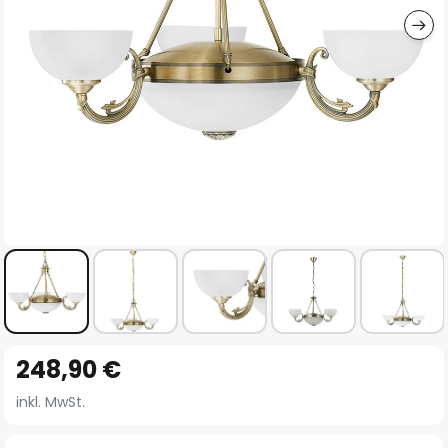
Zum
248,90 €
Anfang
der
inkl. MwSt.
Bildgalerie