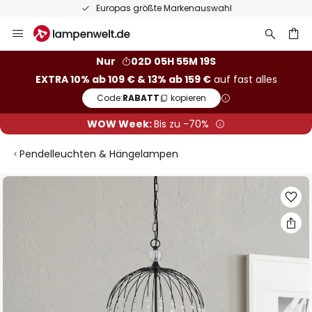
Europas größte Markenauswahl
Zum
Inhalt
springen
he
Nur
02D 05H 55M 19S
EXTRA 10% ab 109 € & 13% ab 159 €
auf fast alles
Code:
RABATT
kopieren
WOW Week:
Bis zu -70%
Pendelleuchten & Hängelampen
Zum
Ende
der
Bildgalerie
springen