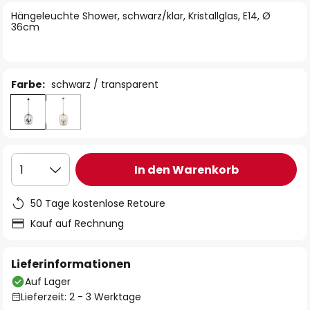
springen
Hängeleuchte Shower, schwarz/klar, Kristallglas, E14, Ø
36cm
Farbe:
schwarz / transparent
In den Warenkorb
1
50 Tage kostenlose Retoure
Kauf auf Rechnung
Lieferinformationen
Auf Lager
Lieferzeit: 2 - 3 Werktage