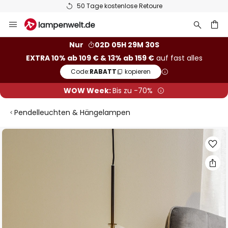
50 Tage kostenlose Retoure
Zum
Inhalt
springen
he
Nur
02D 05H 29M 29S
EXTRA 10% ab 109 € & 13% ab 159 €
auf fast alles
Code:
RABATT
kopieren
WOW Week:
Bis zu -70%
Pendelleuchten & Hängelampen
Zum
Ende
der
Bildgalerie
springen