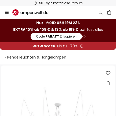
50 Tage kostenlose Retoure
Zum
Inhalt
springen
he
Nur
01D 05H 19M 22S
EXTRA 10% ab 109 € & 13% ab 159 €
auf fast alles
Code:
RABATT
kopieren
WOW Week:
Bis zu -70%
Pendelleuchten & Hängelampen
Zum
Ende
der
Bildgalerie
springen