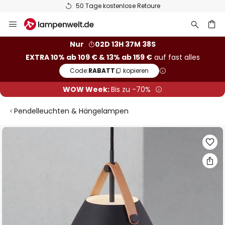
50 Tage kostenlose Retoure
Zum
Inhalt
springen
he
Nur
02D 13H 37M 37S
EXTRA 10% ab 109 € & 13% ab 159 €
auf fast alles
Code:
RABATT
kopieren
WOW Week:
Bis zu -70%
Pendelleuchten & Hängelampen
Zum
Ende
der
Bildgalerie
springen