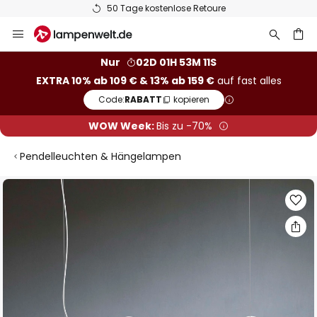
50 Tage kostenlose Retoure
Zum
Inhalt
springen
he
Nur
02D 01H 53M 10S
EXTRA 10% ab 109 € & 13% ab 159 €
auf fast alles
Code:
RABATT
kopieren
WOW Week:
Bis zu -70%
Pendelleuchten & Hängelampen
Zum
Ende
der
Bildgalerie
springen