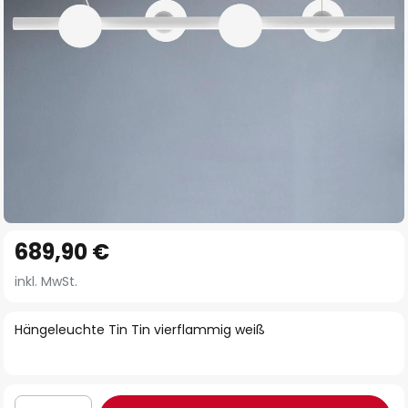
Zum
689,90 €
Anfang
der
inkl. MwSt.
Bildgalerie
springen
Hängeleuchte Tin Tin vierflammig weiß